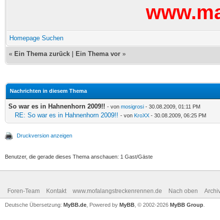
www.maf
Homepage
Suchen
«
Ein Thema zurück
|
Ein Thema vor
»
Nachrichten in diesem Thema
So war es in Hahnenhorn 2009!!
- von
mosigrosi
- 30.08.2009, 01:11 PM
RE: So war es in Hahnenhorn 2009!!
- von
KroXX
- 30.08.2009, 06:25 PM
Druckversion anzeigen
Benutzer, die gerade dieses Thema anschauen: 1 Gast/Gäste
Foren-Team
Kontakt
www.mofalangstreckenrennen.de
Nach oben
Archi
Deutsche Übersetzung:
MyBB.de
, Powered by
MyBB
, © 2002-2026
MyBB Group
.