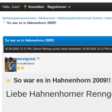
Hallo, Gast!
Anmelden
Registrieren
Mofalangstreckenrennen
›
Mofarennen
›
Mofalangstreckenrennen Events
›
Hahn
So war es in Hahnenhorn 2009!!
 im Durchschnitt
So war es in Hahnenhorn 2009!!
30.08.2009, 01:11 PM,
(Dieser Beitrag wurde zuletzt bearbeitet: 30.08.2009, 01:11 PM 
mosigrosi
Tretrollerfahrer
So war es in Hahnenhorn 2009!!
Liebe Hahnenhorner Renng