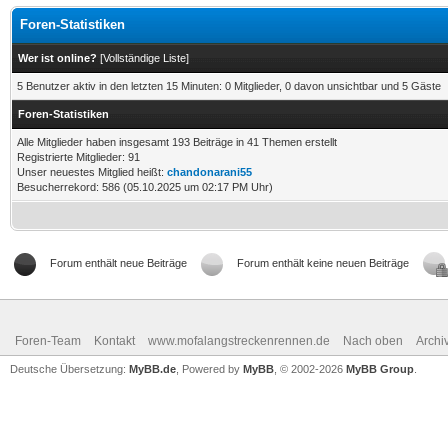
Foren-Statistiken
Wer ist online?
[
Vollständige Liste
]
5 Benutzer aktiv in den letzten 15 Minuten: 0 Mitglieder, 0 davon unsichtbar und 5 Gäste
Foren-Statistiken
Alle Mitglieder haben insgesamt 193 Beiträge in 41 Themen erstellt
Registrierte Mitglieder: 91
Unser neuestes Mitglied heißt:
chandonarani55
Besucherrekord: 586 (05.10.2025 um 02:17 PM Uhr)
Forum enthält neue Beiträge
Forum enthält keine neuen Beiträge
Foren-Team
Kontakt
www.mofalangstreckenrennen.de
Nach oben
Archi
Deutsche Übersetzung:
MyBB.de
, Powered by
MyBB
, © 2002-2026
MyBB Group
.