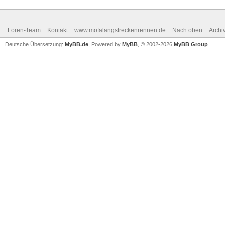
Foren-Team
Kontakt
www.mofalangstreckenrennen.de
Nach oben
Archi
Deutsche Übersetzung:
MyBB.de
, Powered by
MyBB
, © 2002-2026
MyBB Group
.