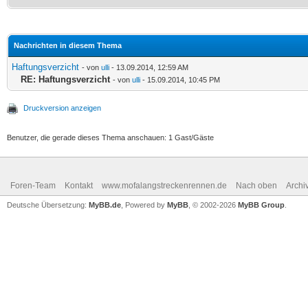
Nachrichten in diesem Thema
Haftungsverzicht
- von
ulli
- 13.09.2014, 12:59 AM
RE: Haftungsverzicht
- von
ulli
- 15.09.2014, 10:45 PM
Druckversion anzeigen
Benutzer, die gerade dieses Thema anschauen: 1 Gast/Gäste
Foren-Team
Kontakt
www.mofalangstreckenrennen.de
Nach oben
Archi
Deutsche Übersetzung:
MyBB.de
, Powered by
MyBB
, © 2002-2026
MyBB Group
.