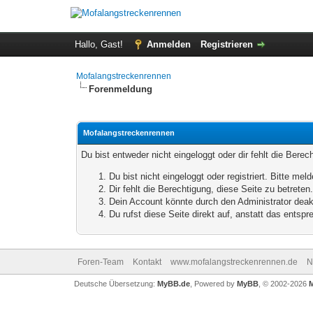
Hallo, Gast!
Anmelden
Registrieren
Mofalangstreckenrennen
Forenmeldung
Mofalangstreckenrennen
Du bist entweder nicht eingeloggt oder dir fehlt die Bere
Du bist nicht eingeloggt oder registriert. Bitte m
Dir fehlt die Berechtigung, diese Seite zu betrete
Dein Account könnte durch den Administrator deakt
Du rufst diese Seite direkt auf, anstatt das ents
Foren-Team
Kontakt
www.mofalangstreckenrennen.de
N
Deutsche Übersetzung:
MyBB.de
, Powered by
MyBB
, © 2002-2026