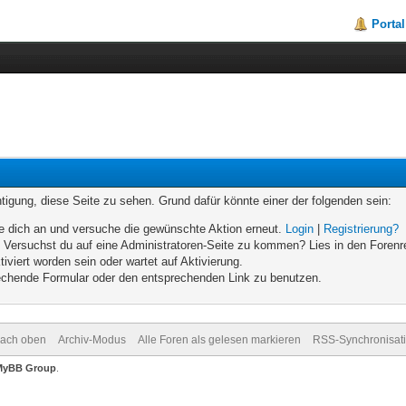
Portal
chtigung, diese Seite zu sehen. Grund dafür könnte einer der folgenden sein:
elde dich an und versuche die gewünschte Aktion erneut.
Login
|
Registrierung?
n. Versuchst du auf eine Administratoren-Seite zu kommen? Lies in den Forenr
iviert worden sein oder wartet auf Aktivierung.
prechende Formular oder den entsprechenden Link zu benutzen.
ach oben
Archiv-Modus
Alle Foren als gelesen markieren
RSS-Synchronisat
MyBB Group
.