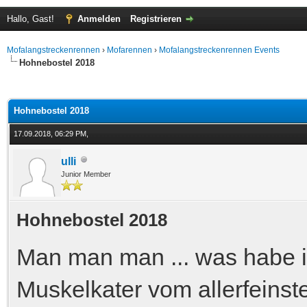
Hallo, Gast!
Anmelden
Registrieren
Mofalangstreckenrennen
›
Mofarennen
›
Mofalangstreckenrennen Events
Hohnebostel 2018
 im Durchschnitt
Hohnebostel 2018
17.09.2018, 06:29 PM,
ulli
Junior Member
Hohnebostel 2018
Man man man ... was habe i
Muskelkater vom allerfeinst