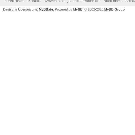
Foren-Team
Kontakt
www.mofalangstreckenrennen.de
Nach oben
Archi
Deutsche Übersetzung:
MyBB.de
, Powered by
MyBB
, © 2002-2026
MyBB Group
.