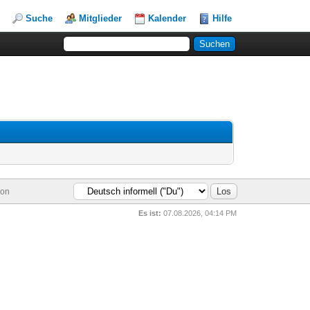
Suche
Mitglieder
Kalender
Hilfe
ion
Es ist:
07.08.2026, 04:14 PM