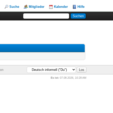
Suche
Mitglieder
Kalender
Hilfe
ion
Es ist:
07.08.2026, 10:28 AM